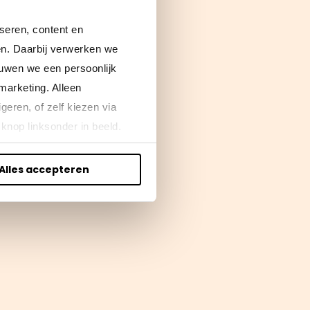
seren, content en
gen. Daarbij verwerken we
ouwen we een persoonlijk
marketing. Alleen
eren, of zelf kiezen via
knop linksonder in beeld.
Alles accepteren