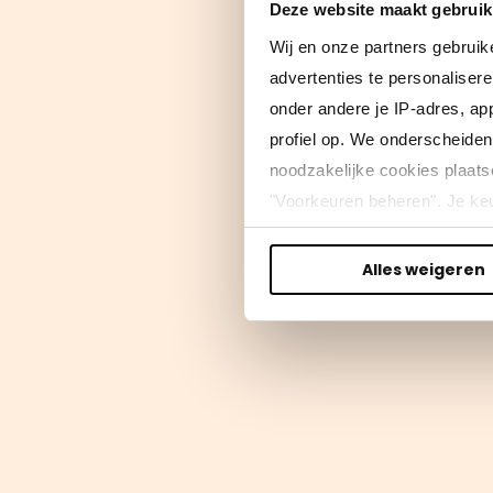
Deze website maakt gebruik
Wij en onze partners gebruik
advertenties te personaliser
onder andere je IP-adres, ap
profiel op. We onderscheiden 
noodzakelijke cookies plaats
"Voorkeuren beheren". Je keu
Lees meer in ons
privacybel
Alles weigeren
We werken samen met
50 d