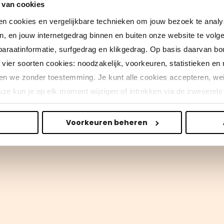
 van cookies
en cookies en vergelijkbare technieken om jouw bezoek te analy
en, en jouw internetgedrag binnen en buiten onze website te vol
paraatinformatie, surfgedrag en klikgedrag. Op basis daarvan b
vier soorten cookies: noodzakelijk, voorkeuren, statistieken en 
en we zonder toestemming. Je kunt alle cookies accepteren, weig
ze kun je op elk moment wijzigen of intrekken via de zwevende 
eid
en
cookiebeleid.
Voorkeuren beheren
erden
die uw gegevens kunnen ontvangen en verwerken.