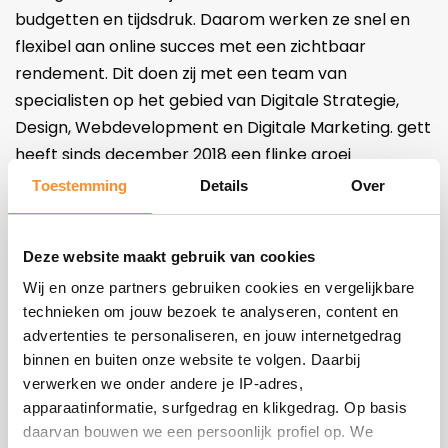
budgetten en tijdsdruk. Daarom werken ze snel en
flexibel aan online succes met een zichtbaar
rendement. Dit doen zij met een team van
specialisten op het gebied van Digitale Strategie,
Design, Webdevelopment en Digitale Marketing. gett
heeft sinds december 2018 een flinke groei
doorgemaakt, zowel in het aantal werknemers als
Toestemming
Details
Over
wat betreft het soort klanten en projecten. Op dit
moment zijn ze PrestaShop Platinum Partner,
Deze website maakt gebruik van cookies
BigCommerce Partner en hebben ze 20 jaar ervaring
met het ontwikkelen, bouwen en onderhouden van
Wij en onze partners gebruiken cookies en vergelijkbare
technieken om jouw bezoek te analyseren, content en
webshops en websites.
advertenties te personaliseren, en jouw internetgedrag
binnen en buiten onze website te volgen. Daarbij
GETT: E-COMMERCE SERVICES & SOLUTIONS
verwerken we onder andere je IP-adres,
apparaatinformatie, surfgedrag en klikgedrag. Op basis
daarvan bouwen we een persoonlijk profiel op. We
TERUG NAAR OVERZICHT