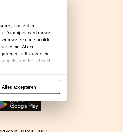
seren, content en
gen. Daarbij verwerken we
ouwen we een persoonlijk
marketing. Alleen
eren, of zelf kiezen via
knop linksonder in beeld.
Alles accepteren
!
van 09:00 tot 18:00 uur.