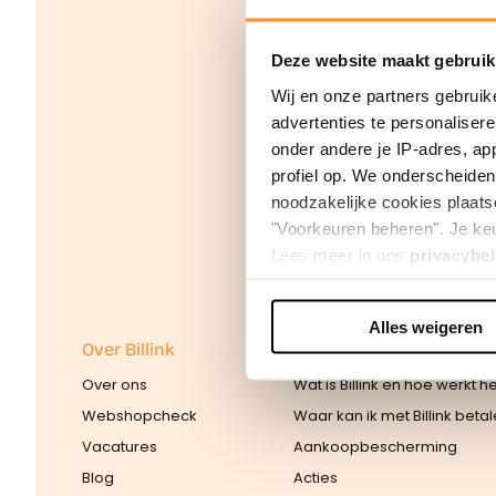
Deze website maakt gebruik
Wij en onze partners gebruik
advertenties te personaliser
onder andere je IP-adres, ap
profiel op. We onderscheiden 
noodzakelijke cookies plaats
"Voorkeuren beheren". Je keu
Lees meer in ons
privacybel
Alles weigeren
We werken samen met
42 d
Over Billink
Consumenten
Over ons
Wat is Billink en hoe werkt h
Webshopcheck
Waar kan ik met Billink beta
Vacatures
Aankoopbescherming
Blog
Acties