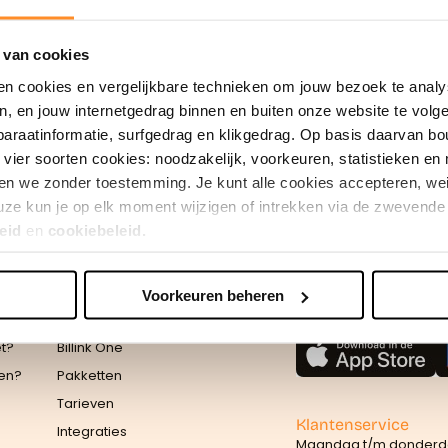
 van cookies
Achteraf betalen doe je veilig en
en cookies en vergelijkbare technieken om jouw bezoek te analy
vertrouwd met Billink!
en, en jouw internetgedrag binnen en buiten onze website te vol
paraatinformatie, surfgedrag en klikgedrag. Op basis daarvan b
vier soorten cookies: noodzakelijk, voorkeuren, statistieken en 
en we zonder toestemming. Je kunt alle cookies accepteren, weig
ze kun je op elk moment wijzigen of intrekken via de zwevende 
eid
en
cookiebeleid.
Voorkeuren beheren
erden
die uw gegevens kunnen ontvangen en verwerken.
Zakelijk
Download onze app
et?
Billink One
len?
Pakketten
Tarieven
Klantenservice
Integraties
Maandag t/m donderdag 