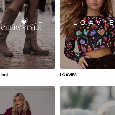
lenl
LOAVIES