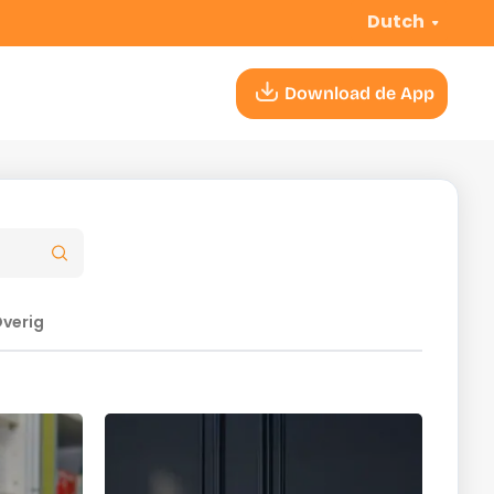
Dutch
Download de App
verig