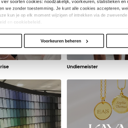
vier soorten cookies: noodzakelijk, voorkeuren, statistieken en 
en we zonder toestemming. Je kunt alle cookies accepteren, weig
ze kun je op elk moment wijzigen of intrekken via de zwevende 
eid
en
cookiebeleid.
Voorkeuren beheren
erden
die uw gegevens kunnen ontvangen en verwerken.
rise
Undiemeister