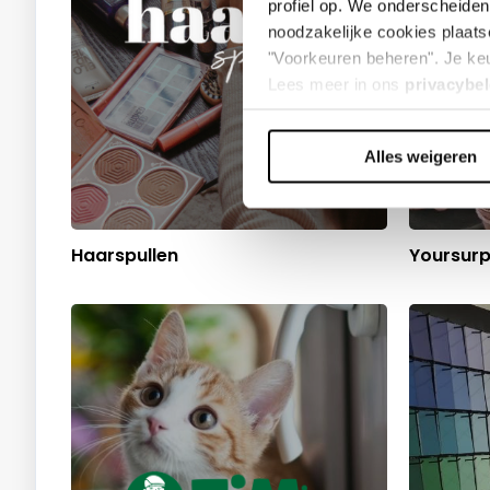
profiel op. We onderscheiden 
noodzakelijke cookies plaats
"Voorkeuren beheren". Je keu
Lees meer in ons
privacybel
Alles weigeren
We werken samen met
42 d
Haarspullen
Yoursurp