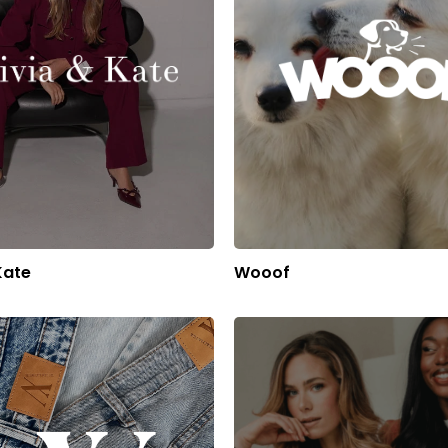
Kate
Wooof