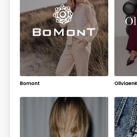
Bomont
Oliviaen