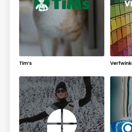
Tim’s
Verfwink