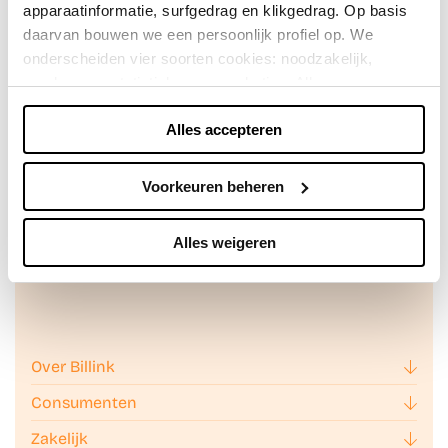
apparaatinformatie, surfgedrag en klikgedrag. Op basis
daarvan bouwen we een persoonlijk profiel op. We
onderscheiden vier soorten cookies: noodzakelijk,
voorkeuren, statistieken en marketing. Alleen
noodzakelijke cookies plaatsen we zonder toestemming.
Alles accepteren
Je kunt alle cookies accepteren, weigeren, of zelf kiezen
Achteraf betalen doe je veilig en
via "Voorkeuren beheren". Je keuze kun je op elk
vertrouwd met Billink!
moment wijzigen of intrekken via de zwevende knop
Voorkeuren beheren
linksonder in beeld. Lees meer in ons
privacybeleid
en
cookiebeleid.
Alles weigeren
We werken samen met
42 derden
die uw gegevens
kunnen ontvangen en verwerken.
Over Billink
Consumenten
Zakelijk