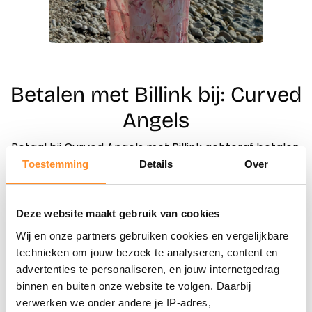
Betalen met Billink bij: Curved
Angels
Betaal bij Curved Angels met Billink achteraf betalen.
Toestemming
Details
Over
Direct shoppen
Deze website maakt gebruik van cookies
Naar winkels
Wij en onze partners gebruiken cookies en vergelijkbare
technieken om jouw bezoek te analyseren, content en
advertenties te personaliseren, en jouw internetgedrag
binnen en buiten onze website te volgen. Daarbij
verwerken we onder andere je IP-adres,