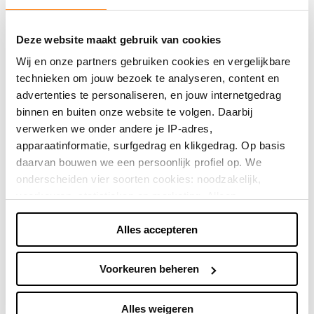
Met meer dan 210.000 tevreden klanten is Sans
Online een betrouwbare en gevestigde naam in de
Deze website maakt gebruik van cookies
wereld van online modewinkels. Bovendien biedt
Wij en onze partners gebruiken cookies en vergelijkbare
Sans Online de mogelijkheid om veilig achteraf te
technieken om jouw bezoek te analyseren, content en
betalen met Billink, zodat je pas betaalt wanneer je
advertenties te personaliseren, en jouw internetgedrag
zeker weet dat je tevreden bent met je bestelling.
binnen en buiten onze website te volgen. Daarbij
verwerken we onder andere je IP-adres,
apparaatinformatie, surfgedrag en klikgedrag. Op basis
Direct shoppen
daarvan bouwen we een persoonlijk profiel op. We
onderscheiden vier soorten cookies: noodzakelijk,
Naar winkels
voorkeuren, statistieken en marketing. Alleen
noodzakelijke cookies plaatsen we zonder toestemming.
Alles accepteren
Je kunt alle cookies accepteren, weigeren, of zelf kiezen
via "Voorkeuren beheren". Je keuze kun je op elk
moment wijzigen of intrekken via de zwevende knop
Voorkeuren beheren
linksonder in beeld. Lees meer in ons
privacybeleid
en
cookiebeleid.
Alles weigeren