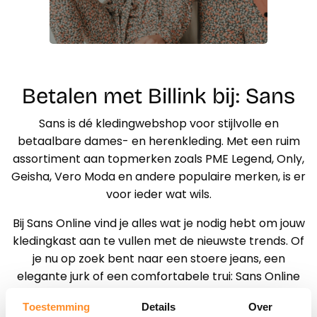
Betalen met Billink bij: Sans
Sans is dé kledingwebshop voor stijlvolle en
betaalbare dames- en herenkleding.
Met een ruim
assortiment aan topmerken zoals PME Legend, Only,
Geisha, Vero Moda en andere populaire merken, is er
voor ieder wat wils.
Bij Sans Online vind je alles wat je nodig hebt om jouw
kledingkast aan te vullen met de nieuwste trends. Of
je nu op zoek bent naar een stoere jeans, een
elegante jurk of een comfortabele trui: Sans Online
biedt een breed en zorgvuldig samengesteld aanbod
Toestemming
Details
Over
aan dames- en herenmode.