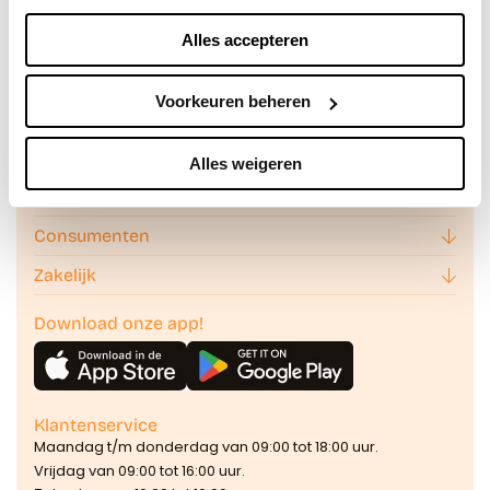
noodzakelijke cookies plaatsen we zonder toestemming.
Alles accepteren
Je kunt alle cookies accepteren, weigeren, of zelf kiezen
via "Voorkeuren beheren". Je keuze kun je op elk
moment wijzigen of intrekken via de zwevende knop
Voorkeuren beheren
linksonder in beeld. Lees meer in ons
privacybeleid
en
cookiebeleid.
Alles weigeren
Over Billink
We werken samen met
42 derden
die uw gegevens
Consumenten
kunnen ontvangen en verwerken.
Zakelijk
Download onze app!
Klantenservice
Maandag t/m donderdag van 09:00 tot 18:00 uur.
Vrijdag van 09:00 tot 16:00 uur.