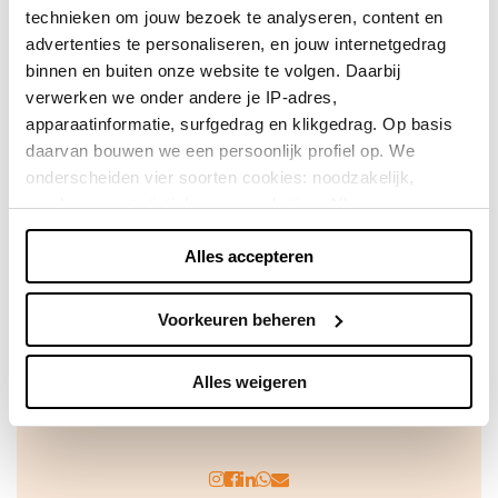
technieken om jouw bezoek te analyseren, content en
Direct shoppen
advertenties te personaliseren, en jouw internetgedrag
binnen en buiten onze website te volgen. Daarbij
Naar winkels
verwerken we onder andere je IP-adres,
apparaatinformatie, surfgedrag en klikgedrag. Op basis
daarvan bouwen we een persoonlijk profiel op. We
onderscheiden vier soorten cookies: noodzakelijk,
voorkeuren, statistieken en marketing. Alleen
noodzakelijke cookies plaatsen we zonder toestemming.
Alles accepteren
Je kunt alle cookies accepteren, weigeren, of zelf kiezen
via "Voorkeuren beheren". Je keuze kun je op elk
moment wijzigen of intrekken via de zwevende knop
Voorkeuren beheren
linksonder in beeld. Lees meer in ons
privacybeleid
en
cookiebeleid.
Achteraf betalen doe je veilig en
Alles weigeren
vertrouwd met Billink!
We werken samen met
42 derden
die uw gegevens
kunnen ontvangen en verwerken.