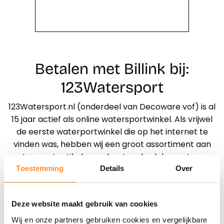
Betalen met Billink bij:
123Watersport
123Watersport.nl (onderdeel van Decoware vof) is al
15 jaar actief als online watersportwinkel. Als vrijwel
de eerste waterportwinkel die op het internet te
vinden was, hebben wij een groot assortiment aan
watersport artikelen en boot onderdelen weten op
te bouwen. Mocht u onverhoopt iets missen of niet
Toestemming
Details
Over
kunnen vinden, laat het ons weten. Dankzij ons grote
netwerk aan leveranciers, zijn voor ons alle
Deze website maakt gebruik van cookies
watersport artikelen voorhanden.
Wij en onze partners gebruiken cookies en vergelijkbare