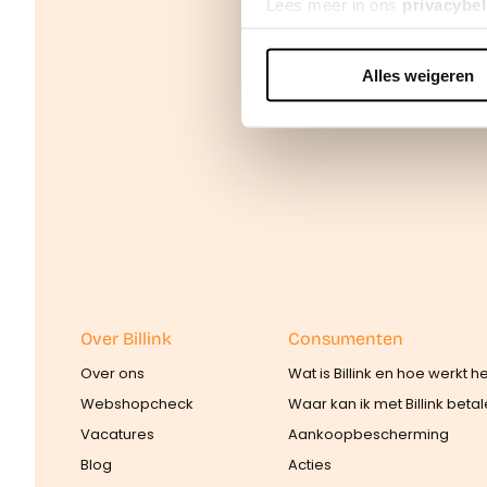
Lees meer in ons
privacybel
Alles weigeren
We werken samen met
42 d
Over Billink
Consumenten
Over ons
Wat is Billink en hoe werkt h
Webshopcheck
Waar kan ik met Billink beta
Vacatures
Aankoopbescherming
Blog
Acties