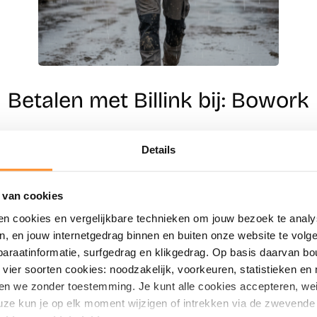
Betalen met Billink bij: Bowork
Details
Direct shoppen
Naar winkels
 van cookies
en cookies en vergelijkbare technieken om jouw bezoek te analy
en, en jouw internetgedrag binnen en buiten onze website te vol
paraatinformatie, surfgedrag en klikgedrag. Op basis daarvan b
vier soorten cookies: noodzakelijk, voorkeuren, statistieken en 
en we zonder toestemming. Je kunt alle cookies accepteren, weig
ze kun je op elk moment wijzigen of intrekken via de zwevende 