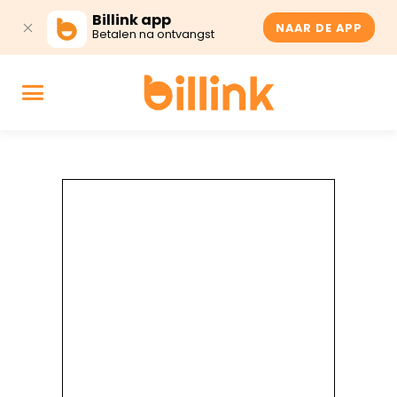
Billink app
NAAR DE APP
Betalen na ontvangst