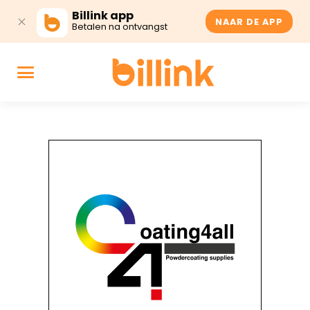
Billink app
NAAR DE APP
Betalen na ontvangst