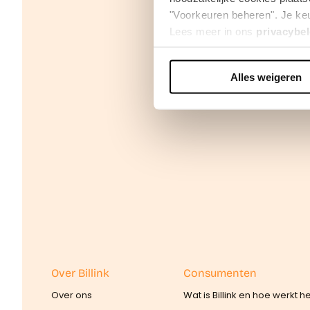
"Voorkeuren beheren". Je keu
Lees meer in ons
privacybel
Alles weigeren
We werken samen met
42 d
Over Billink
Consumenten
Over ons
Wat is Billink en hoe werkt h