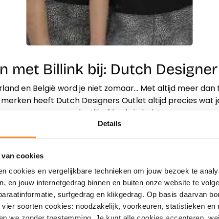
n met Billink bij: Dutch Designer
rland en België word je niet zomaar… Met altijd meer dan 
erken heeft Dutch Designers Outlet altijd precies wat je
smaak, stijl, of body je hebt.
Details
Direct shoppen
Naar winkels
 van cookies
en cookies en vergelijkbare technieken om jouw bezoek te analy
en, en jouw internetgedrag binnen en buiten onze website te vol
paraatinformatie, surfgedrag en klikgedrag. Op basis daarvan b
vier soorten cookies: noodzakelijk, voorkeuren, statistieken en 
en we zonder toestemming. Je kunt alle cookies accepteren, weig