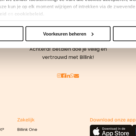
ze kun je op elk moment wijzigen of intrekken via de zwevende 
eid
en
cookiebeleid.
Voorkeuren beheren
erden
die uw gegevens kunnen ontvangen en verwerken.
Achteraf betalen doe je veilig en
vertrouwd met Billink!
Zakelijk
Download onze app
et?
Billink One