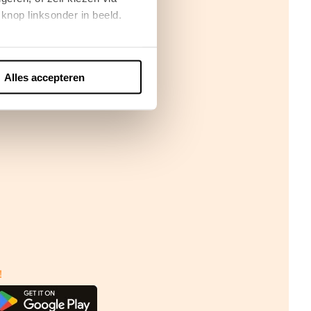
knop linksonder in beeld.
Alles accepteren
!