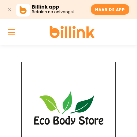
Billink app
NAAR DE APP
Betalen na ontvangst