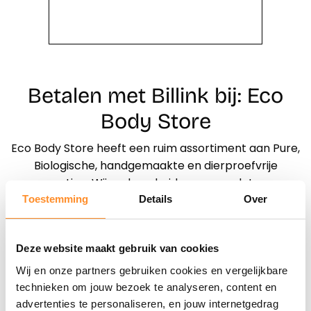
Betalen met Billink bij: Eco
Body Store
Eco Body Store heeft een ruim assortiment aan Pure,
Biologische, handgemaakte en dierproefvrije
cosmetica. Wij onderscheiden ons omdat onze
producten van kleine bedrijfjes komen die alles met
Toestemming
Details
Over
de hand vervaardigen.
Deze website maakt gebruik van cookies
Direct shoppen
Wij en onze partners gebruiken cookies en vergelijkbare
technieken om jouw bezoek te analyseren, content en
Naar winkels
advertenties te personaliseren, en jouw internetgedrag