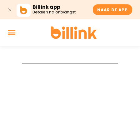
Billink app
NAAR DE APP
Betalen na ontvangst