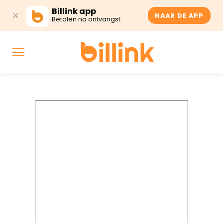
Billink app
NAAR DE APP
Betalen na ontvangst