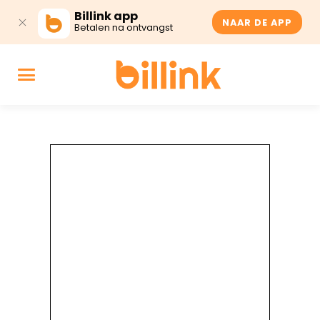
Billink app
NAAR DE APP
Betalen na ontvangst