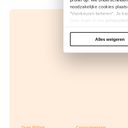
noodzakelijke cookies plaats
"Voorkeuren beheren". Je keu
Lees meer in ons
privacybel
Alles weigeren
We werken samen met
42 d
Over Billink
Consumenten