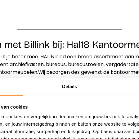
 met Billink bij: Hal18 Kantoor
k je beter mee. HAL18 bied een breed assortiment aan 
iment archiefkasten, bureaus, bureaustoelen, vergadertafel
antoormeubelen.Wij bezorgen des gewenst de kantoormeu
j HAL18 op het juiste adres. Wij beschikken over eigen tran
Details
9241WH Wijnjewoude.
 van cookies
Direct shoppen
Naar winkels
en cookies en vergelijkbare technieken om jouw bezoek te analy
en, en jouw internetgedrag binnen en buiten onze website te vol
paraatinformatie, surfgedrag en klikgedrag. Op basis daarvan b
vier soorten cookies: noodzakelijk, voorkeuren, statistieken en 