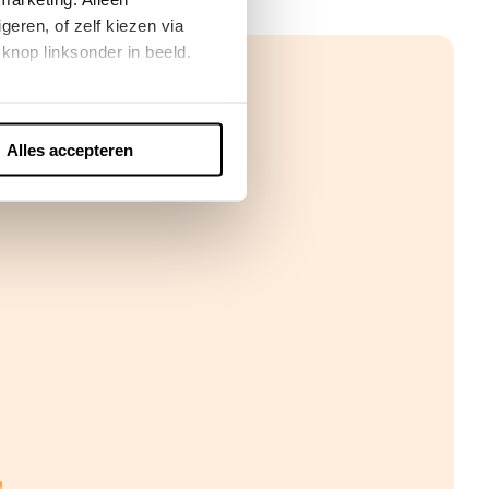
eren, of zelf kiezen via
knop linksonder in beeld.
Alles accepteren
!