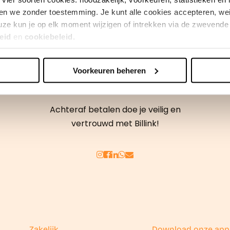
en we zonder toestemming. Je kunt alle cookies accepteren, weig
ze kun je op elk moment wijzigen of intrekken via de zwevende 
eid
en
cookiebeleid.
Voorkeuren beheren
erden
die uw gegevens kunnen ontvangen en verwerken.
Achteraf betalen doe je veilig en
vertrouwd met Billink!
Zakelijk
Download onze app