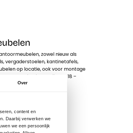
meubelen
kantoormeubelen, zowel nieuw als
s, vergaderstoelen, kantinetafels,
belen op locatie, ook voor montage
sport. Bezoek adres; Tolleane 18 –
Over
seren, content en
gen. Daarbij verwerken we
ouwen we een persoonlijk
marketing. Alleen