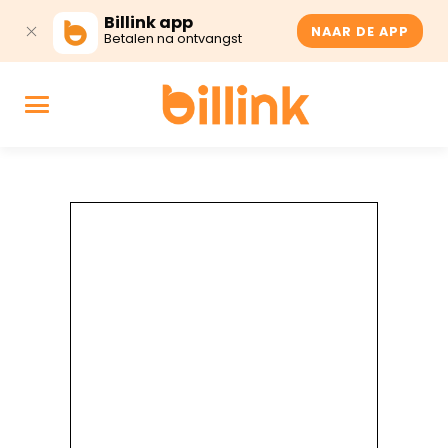
Billink app
NAAR DE APP
Betalen na ontvangst