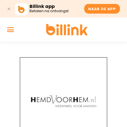
Billink app
NAAR DE APP
Betalen na ontvangst