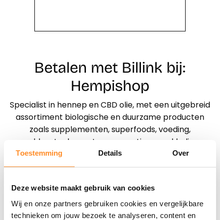
Betalen met Billink bij:
Hempishop
Specialist in hennep en CBD olie, met een uitgebreid
assortiment biologische en duurzame producten
zoals supplementen, superfoods, voeding,
paddenstoelen, natuur cosmetica, eco kleding,
tassen en accessoires. Van 11-10-2025 t/m 31-10-
Toestemming
Details
Over
2025 10% korting op alle Medihemp CBD olie, CBG olie
en CBD capsules met de kortingscode: HEMP10
Deze website maakt gebruik van cookies
Wij en onze partners gebruiken cookies en vergelijkbare
Direct shoppen
technieken om jouw bezoek te analyseren, content en