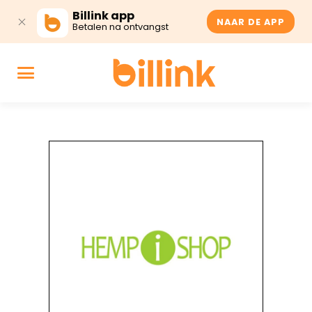
Billink app
NAAR DE APP
Betalen na ontvangst