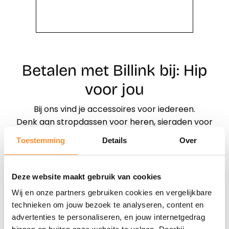
Betalen met Billink bij: Hip
voor jou
Bij ons vind je accessoires voor iedereen.
Denk aan stropdassen voor heren, sieraden voor
dames, speenkoorden voor de kleintjes,
Toestemming
Details
Over
haaraccessoires en nog veel meer.
Deze website maakt gebruik van cookies
Direct shoppen
Wij en onze partners gebruiken cookies en vergelijkbare
technieken om jouw bezoek te analyseren, content en
Naar winkels
advertenties te personaliseren, en jouw internetgedrag