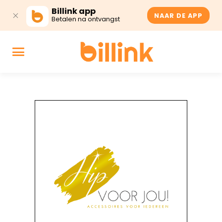
Billink app
NAAR DE APP
Betalen na ontvangst