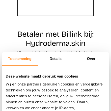
Betalen met Billink bij:
Hydroderma.skin
Alles wat je huid nodig heeft in één flesje.
Toestemming
Details
Over
Direct shoppen
Deze website maakt gebruik van cookies
Naar winkels
Wij en onze partners gebruiken cookies en vergelijkbare
technieken om jouw bezoek te analyseren, content en
advertenties te personaliseren, en jouw internetgedrag
binnen en buiten onze website te volgen. Daarbij
verwerken we onder andere je IP-adres,