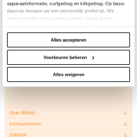
apparaatinformatie, surfgedrag en klikgedrag. Op basis
daarvan bouwen we een persoonlijk profiel op. We
onderscheiden vier soorten cookies: noodzakelijk,
voorkeuren, statistieken en marketing. Alleen
noodzakelijke cookies plaatsen we zonder toestemming.
Alles accepteren
Je kunt alle cookies accepteren, weigeren, of zelf kiezen
Achteraf betalen doe je veilig en
via "Voorkeuren beheren". Je keuze kun je op elk
vertrouwd met Billink!
moment wijzigen of intrekken via de zwevende knop
Voorkeuren beheren
linksonder in beeld. Lees meer in ons
privacybeleid
en
cookiebeleid.
Alles weigeren
We werken samen met
42 derden
die uw gegevens
kunnen ontvangen en verwerken.
Over Billink
Consumenten
Zakelijk