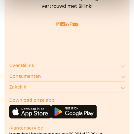
We werken samen met
42 derden
die uw gegevens
vertrouwd met Billink!
kunnen ontvangen en verwerken.
Over Billink
Consumenten
Zakelijk
Download onze app!
Klantenservice
Maandag t/m donderdag van 09:00 tot 18:00 uur.