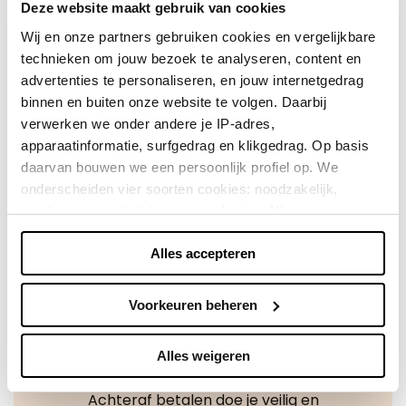
Deze website maakt gebruik van cookies
en het feit dat wij fungeren als directe importeur,
kunnen wij onze klanten zeer aantrekkelijke prijzen
Wij en onze partners gebruiken cookies en vergelijkbare
bieden.
technieken om jouw bezoek te analyseren, content en
advertenties te personaliseren, en jouw internetgedrag
binnen en buiten onze website te volgen. Daarbij
Direct shoppen
verwerken we onder andere je IP-adres,
apparaatinformatie, surfgedrag en klikgedrag. Op basis
Naar winkels
daarvan bouwen we een persoonlijk profiel op. We
onderscheiden vier soorten cookies: noodzakelijk,
voorkeuren, statistieken en marketing. Alleen
noodzakelijke cookies plaatsen we zonder toestemming.
Alles accepteren
Je kunt alle cookies accepteren, weigeren, of zelf kiezen
via "Voorkeuren beheren". Je keuze kun je op elk
moment wijzigen of intrekken via de zwevende knop
Voorkeuren beheren
linksonder in beeld. Lees meer in ons
privacybeleid
en
cookiebeleid.
Alles weigeren
Achteraf betalen doe je veilig en