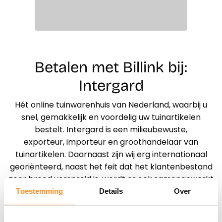
Betalen met Billink bij:
Intergard
Hét online tuinwarenhuis van Nederland, waarbij u
snel, gemakkelijk en voordelig uw tuinartikelen
bestelt. Intergard is een milieubewuste,
exporteur, importeur en groothandelaar van
tuinartikelen. Daarnaast zijn wij erg internationaal
georiënteerd, naast het feit dat het klantenbestand
zeer breed verspreid is, wordt er ook samengewerkt
met fabrikanten over de hele wereld. Zo wordt er
Toestemming
Details
Over
samengewerkt met leveranciers vanuit Rusland, Azië,
Zuid-Amerika en Afrika. Door deze samenwerkingen