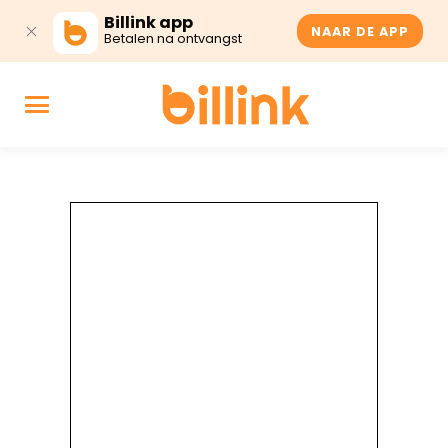
Billink app
NAAR DE APP
Betalen na ontvangst