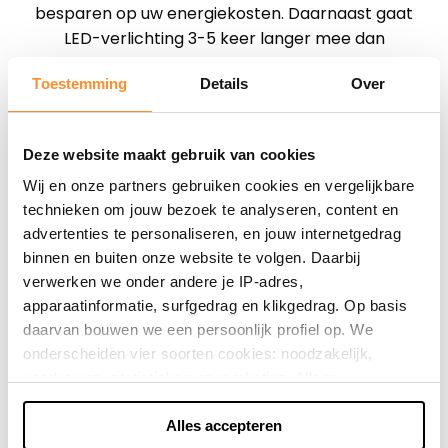
besparen op uw energiekosten. Daarnaast gaat
LED-verlichting 3-5 keer langer mee dan
halogeenverlichting, waardoor u ook op de aanschaf
Toestemming
Details
Over
kunt besparen. Koop uw LED-verlichting bij een
erkende LED-winkel zoals Led Wereld en bespaar
direct!
Deze website maakt gebruik van cookies
Ruim assortiment LED-verlichting
Wij en onze partners gebruiken cookies en vergelijkbare
Bij Led Wereld vindt u een ruim aanbod van LED-
technieken om jouw bezoek te analyseren, content en
lampen en andere LED-producten. Het assortiment
advertenties te personaliseren, en jouw internetgedrag
van onze LED-verlichting winkel groeit gestaag, ons
binnen en buiten onze website te volgen. Daarbij
doel is om een breed, betaalbaar assortiment van
verwerken we onder andere je IP-adres,
topkwaliteit verlichting aan te bieden. In onze online
apparaatinformatie, surfgedrag en klikgedrag. Op basis
LED-winkel vindt u daarom voornamelijk LED-
daarvan bouwen we een persoonlijk profiel op. We
producten van het merk Ledisons.
onderscheiden vier soorten cookies: noodzakelijk,
voorkeuren, statistieken en marketing. Alleen
noodzakelijke cookies plaatsen we zonder toestemming.
Direct shoppen
Alles accepteren
Je kunt alle cookies accepteren, weigeren, of zelf kiezen