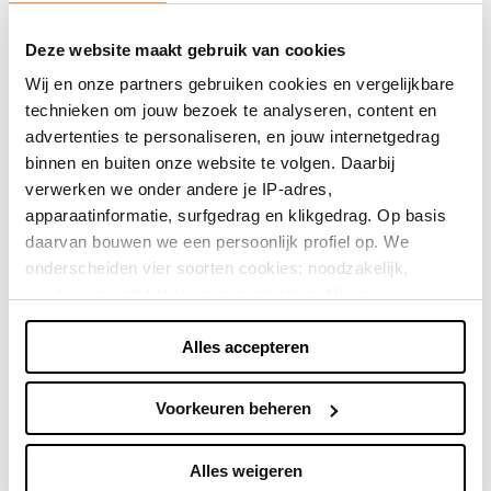
we exclusiviteit wat onze items gewild en geliefd
maakt.
Deze website maakt gebruik van cookies
Wij en onze partners gebruiken cookies en vergelijkbare
Wil jij niks missen en op de hoogte gehouden worden
technieken om jouw bezoek te analyseren, content en
van de laatste trends, nieuwste items en kortingen?
advertenties te personaliseren, en jouw internetgedrag
Volg ons dan op Facebook & Instagram!
binnen en buiten onze website te volgen. Daarbij
verwerken we onder andere je IP-adres,
Direct shoppen
apparaatinformatie, surfgedrag en klikgedrag. Op basis
daarvan bouwen we een persoonlijk profiel op. We
onderscheiden vier soorten cookies: noodzakelijk,
Naar winkels
voorkeuren, statistieken en marketing. Alleen
noodzakelijke cookies plaatsen we zonder toestemming.
Alles accepteren
Je kunt alle cookies accepteren, weigeren, of zelf kiezen
via "Voorkeuren beheren". Je keuze kun je op elk
moment wijzigen of intrekken via de zwevende knop
Voorkeuren beheren
linksonder in beeld. Lees meer in ons
privacybeleid
en
cookiebeleid.
Alles weigeren