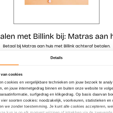
alen met Billink bij: Matras aan 
Betaal bij Matras aan huis met Billink achteraf betalen.
Details
Direct shoppen
Naar winkels
 van cookies
en cookies en vergelijkbare technieken om jouw bezoek te analy
en, en jouw internetgedrag binnen en buiten onze website te vol
paraatinformatie, surfgedrag en klikgedrag. Op basis daarvan b
vier soorten cookies: noodzakelijk, voorkeuren, statistieken en 
en we zonder toestemming. Je kunt alle cookies accepteren, weig
ze kun je op elk moment wijzigen of intrekken via de zwevende 