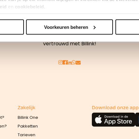
eid
en
cookiebeleid.
Voorkeuren beheren
erden
die uw gegevens kunnen ontvangen en verwerken.
Achteraf betalen doe je veilig en
vertrouwd met Billink!
Zakelijk
Download onze app
et?
Billink One
len?
Pakketten
Tarieven