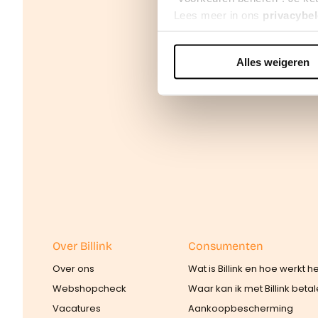
Lees meer in ons
privacybel
Alles weigeren
We werken samen met
42 d
Over Billink
Consumenten
Over ons
Wat is Billink en hoe werkt h
Webshopcheck
Waar kan ik met Billink beta
Vacatures
Aankoopbescherming