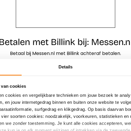
Betalen met Billink bij: Messen.n
Betaal bij Messen.nl met Billink achteraf betalen.
Details
Direct shoppen
Naar winkels
 van cookies
en cookies en vergelijkbare technieken om jouw bezoek te analy
en, en jouw internetgedrag binnen en buiten onze website te vol
paraatinformatie, surfgedrag en klikgedrag. Op basis daarvan b
vier soorten cookies: noodzakelijk, voorkeuren, statistieken en 
en we zonder toestemming. Je kunt alle cookies accepteren, weig
ze kun je op elk moment wijzigen of intrekken via de zwevende 