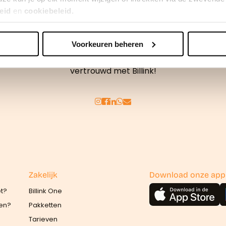
eid
en
cookiebeleid.
Voorkeuren beheren
erden
die uw gegevens kunnen ontvangen en verwerken.
Achteraf betalen doe je veilig en
vertrouwd met Billink!
Zakelijk
Download onze app
et?
Billink One
len?
Pakketten
Tarieven