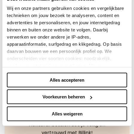
Mode Nederland: Jouw podium om mode te beleven
Wij en onze partners gebruiken cookies en vergelijkbare
en stijl te omarmen.
technieken om jouw bezoek te analyseren, content en
advertenties te personaliseren, en jouw internetgedrag
Direct shoppen
binnen en buiten onze website te volgen. Daarbij
verwerken we onder andere je IP-adres,
apparaatinformatie, surfgedrag en klikgedrag. Op basis
Naar winkels
daarvan bouwen we een persoonlijk profiel op. We
onderscheiden vier soorten cookies: noodzakelijk,
voorkeuren, statistieken en marketing. Alleen
noodzakelijke cookies plaatsen we zonder toestemming.
Alles accepteren
Je kunt alle cookies accepteren, weigeren, of zelf kiezen
via "Voorkeuren beheren". Je keuze kun je op elk
moment wijzigen of intrekken via de zwevende knop
Voorkeuren beheren
linksonder in beeld. Lees meer in ons
privacybeleid
en
cookiebeleid.
Alles weigeren
Achteraf betalen doe je veilig en
We werken samen met
42 derden
die uw gegevens
vertrouwd met Billink!