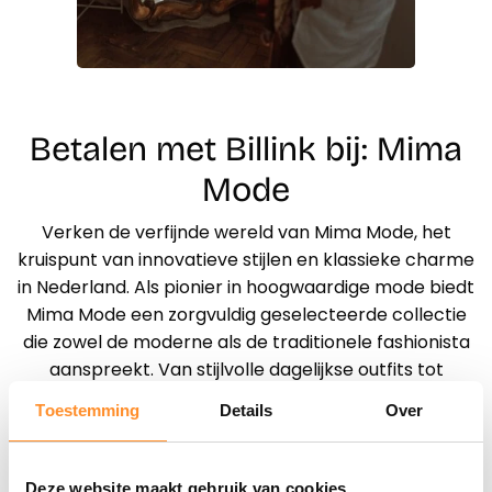
Betalen met Billink bij: Mima
Mode
Verken de verfijnde wereld van Mima Mode, het
kruispunt van innovatieve stijlen en klassieke charme
in Nederland. Als pionier in hoogwaardige mode biedt
Mima Mode een zorgvuldig geselecteerde collectie
die zowel de moderne als de traditionele fashionista
aanspreekt. Van stijlvolle dagelijkse outfits tot
adembenemende avondkleding, Mima Mode
Toestemming
Details
Over
vertegenwoordigt de essentie van Nederlandse
modetrends. Duik in een reeks kledingopties waar
kwaliteit, comfort en design samenkomen. Mima
Deze website maakt gebruik van cookies