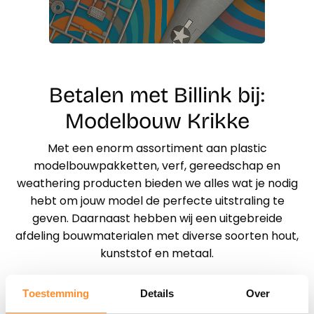
Betalen met Billink bij:
Modelbouw Krikke
Met een enorm assortiment aan plastic
modelbouwpakketten, verf, gereedschap en
weathering producten bieden we alles wat je nodig
hebt om jouw model de perfecte uitstraling te
geven. Daarnaast hebben wij een uitgebreide
afdeling bouwmaterialen met diverse soorten hout,
kunststof en metaal.
Op onze website zijn ook de poppenhuizen en
Toestemming
Details
Over
bijbehorende artikelen te vinden van Anita’s