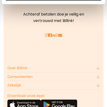
We werken samen met
42 derden
die uw gegevens
Achteraf betalen doe je veilig en
kunnen ontvangen en verwerken.
vertrouwd met Billink!
Over Billink
Consumenten
Zakelijk
Download onze app!