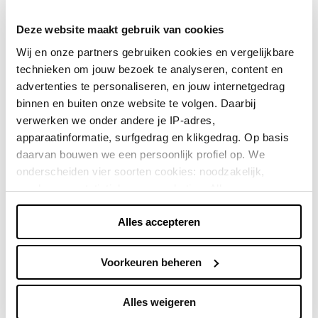
Poppenhuis. Hiermee zijn we uitgegroeid tot dé
toonaangevende modelbouw- en hobbywebshop in
Deze website maakt gebruik van cookies
Noord-Nederland. Of je nu een ervaren
Wij en onze partners gebruiken cookies en vergelijkbare
modelbouwer bent of net begint, bij Modelbouw
technieken om jouw bezoek te analyseren, content en
Krikke vind je alle benodigdheden om jouw project
advertenties te personaliseren, en jouw internetgedrag
tot een succes te maken!
binnen en buiten onze website te volgen. Daarbij
verwerken we onder andere je IP-adres,
Direct shoppen
apparaatinformatie, surfgedrag en klikgedrag. Op basis
daarvan bouwen we een persoonlijk profiel op. We
onderscheiden vier soorten cookies: noodzakelijk,
Naar winkels
voorkeuren, statistieken en marketing. Alleen
noodzakelijke cookies plaatsen we zonder toestemming.
Alles accepteren
Je kunt alle cookies accepteren, weigeren, of zelf kiezen
via "Voorkeuren beheren". Je keuze kun je op elk
moment wijzigen of intrekken via de zwevende knop
Voorkeuren beheren
linksonder in beeld. Lees meer in ons
privacybeleid
en
cookiebeleid.
Alles weigeren