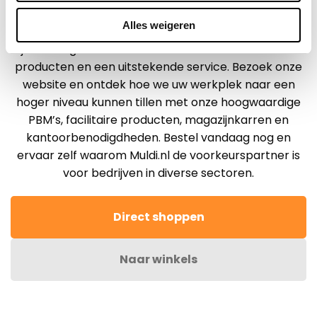
magazijnkarren, we blijven innoveren om u de beste
en
cookiebeleid.
oplossingen te bieden.
Alles weigeren
Bij Muldi.nl geloven we in het leveren van kwalitatieve
We werken samen met
42 derden
die uw gegevens
producten en een uitstekende service. Bezoek onze
kunnen ontvangen en verwerken.
website en ontdek hoe we uw werkplek naar een
hoger niveau kunnen tillen met onze hoogwaardige
PBM’s, facilitaire producten, magazijnkarren en
kantoorbenodigdheden. Bestel vandaag nog en
ervaar zelf waarom Muldi.nl de voorkeurspartner is
voor bedrijven in diverse sectoren.
Direct shoppen
Naar winkels