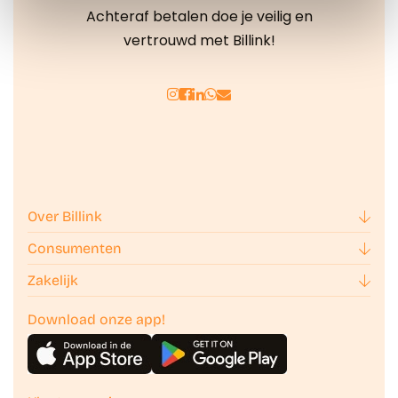
We werken samen met
42 derden
die uw gegevens
Achteraf betalen doe je veilig en
kunnen ontvangen en verwerken.
vertrouwd met Billink!
Over Billink
Consumenten
Zakelijk
Download onze app!