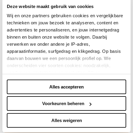
whiteboards zijn ideaal voor zakelijke, educatieve of
Deze website maakt gebruik van cookies
persoonlijke omgevingen, waarbij duurzaamheid en
Wij en onze partners gebruiken cookies en vergelijkbare
esthetiek centraal staan. Voor meer informatie,
technieken om jouw bezoek te analyseren, content en
bezoek MyDesignglas Whiteboards.
advertenties te personaliseren, en jouw internetgedrag
binnen en buiten onze website te volgen. Daarbij
Direct shoppen
verwerken we onder andere je IP-adres,
apparaatinformatie, surfgedrag en klikgedrag. Op basis
daarvan bouwen we een persoonlijk profiel op. We
Naar winkels
onderscheiden vier soorten cookies: noodzakelijk,
voorkeuren, statistieken en marketing. Alleen
noodzakelijke cookies plaatsen we zonder toestemming.
Alles accepteren
Je kunt alle cookies accepteren, weigeren, of zelf kiezen
via "Voorkeuren beheren". Je keuze kun je op elk
moment wijzigen of intrekken via de zwevende knop
Voorkeuren beheren
linksonder in beeld. Lees meer in ons
privacybeleid
en
cookiebeleid.
Alles weigeren