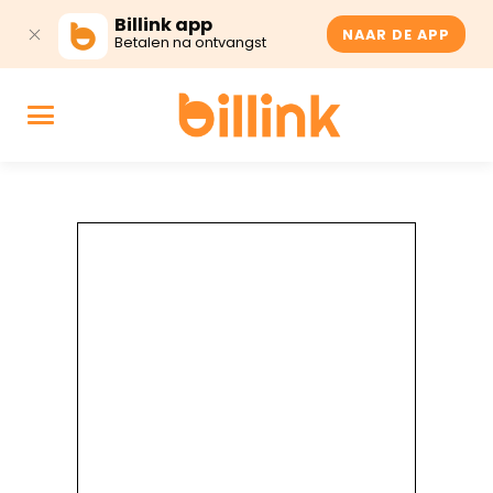
Billink app
NAAR DE APP
Betalen na ontvangst