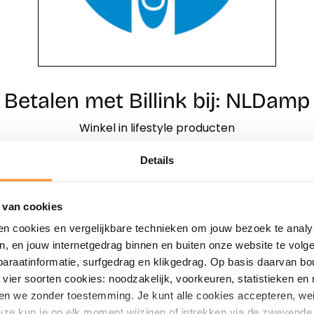
Betalen met Billink bij: NLDamp
Winkel in lifestyle producten
Details
Direct shoppen
Naar winkels
 van cookies
en cookies en vergelijkbare technieken om jouw bezoek te analy
en, en jouw internetgedrag binnen en buiten onze website te vol
paraatinformatie, surfgedrag en klikgedrag. Op basis daarvan b
vier soorten cookies: noodzakelijk, voorkeuren, statistieken en 
en we zonder toestemming. Je kunt alle cookies accepteren, weig
ze kun je op elk moment wijzigen of intrekken via de zwevende 