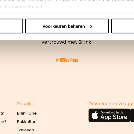
eid
en
cookiebeleid.
Voorkeuren beheren
erden
die uw gegevens kunnen ontvangen en verwerken.
Achteraf betalen doe je veilig en
vertrouwd met Billink!
Zakelijk
Download onze app
et?
Billink One
len?
Pakketten
Tarieven