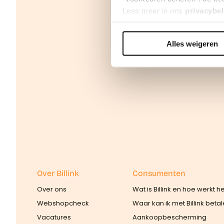
Lees meer in ons
privacybel
Alles weigeren
We werken samen met
42 d
Over Billink
Consumenten
Over ons
Wat is Billink en hoe werkt h
Webshopcheck
Waar kan ik met Billink beta
Vacatures
Aankoopbescherming