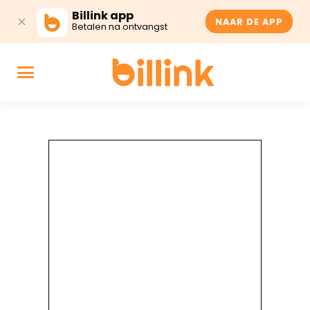
Billink app
NAAR DE APP
Betalen na ontvangst