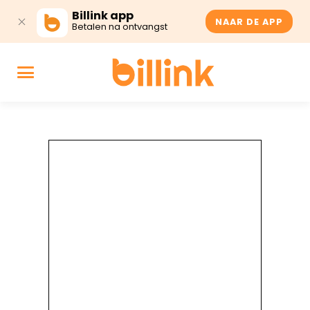
Billink app
NAAR DE APP
Betalen na ontvangst