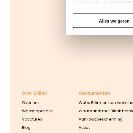
Lees meer in ons
privacybel
Alles weigeren
We werken samen met
42 d
Over Billink
Consumenten
Over ons
Wat is Billink en hoe werkt h
Webshopcheck
Waar kan ik met Billink beta
Vacatures
Aankoopbescherming
Blog
Acties