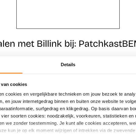
alen met Billink bij: PatchkastB
Details
Direct shoppen
Naar winkels
 van cookies
en cookies en vergelijkbare technieken om jouw bezoek te analy
en, en jouw internetgedrag binnen en buiten onze website te vol
paraatinformatie, surfgedrag en klikgedrag. Op basis daarvan b
vier soorten cookies: noodzakelijk, voorkeuren, statistieken en 
en we zonder toestemming. Je kunt alle cookies accepteren, weig
ze kun je op elk moment wijzigen of intrekken via de zwevende 