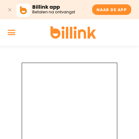
Billink app
NAAR DE APP
Betalen na ontvangst