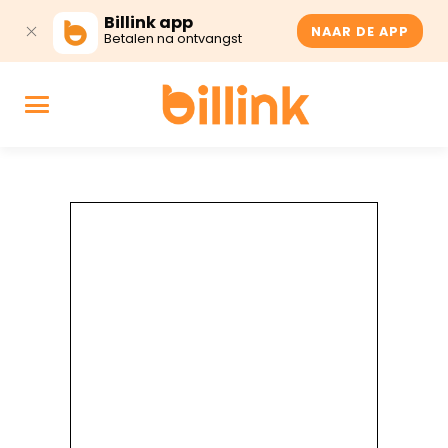
Billink app
NAAR DE APP
Betalen na ontvangst