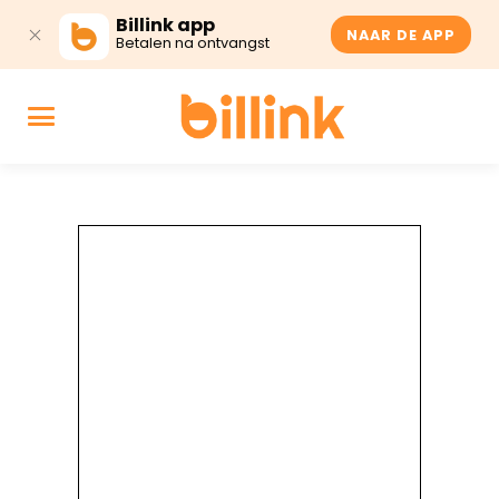
Billink app
NAAR DE APP
Betalen na ontvangst