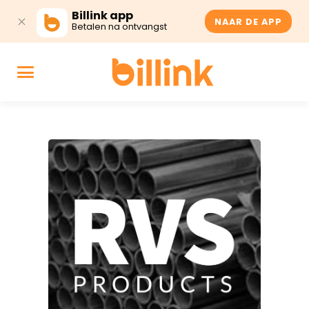
Billink app
NAAR DE APP
Betalen na ontvangst