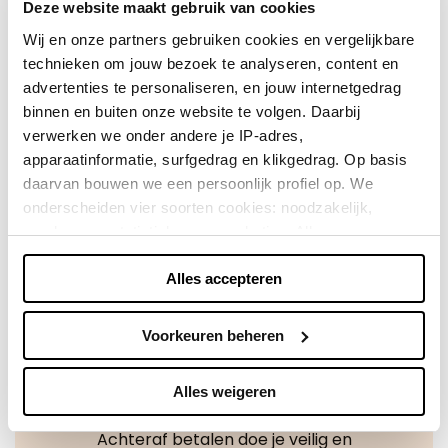
Deze website maakt gebruik van cookies
Ook zijn wij Thuiswinkel gecertificeerd. Dit betekent
dat u kunt rekenen op een correcte afhandeling van
Wij en onze partners gebruiken cookies en vergelijkbare
uw bestelling.
technieken om jouw bezoek te analyseren, content en
advertenties te personaliseren, en jouw internetgedrag
binnen en buiten onze website te volgen. Daarbij
Direct shoppen
verwerken we onder andere je IP-adres,
apparaatinformatie, surfgedrag en klikgedrag. Op basis
Naar winkels
daarvan bouwen we een persoonlijk profiel op. We
onderscheiden vier soorten cookies: noodzakelijk,
voorkeuren, statistieken en marketing. Alleen
noodzakelijke cookies plaatsen we zonder toestemming.
Alles accepteren
Je kunt alle cookies accepteren, weigeren, of zelf kiezen
via "Voorkeuren beheren". Je keuze kun je op elk
moment wijzigen of intrekken via de zwevende knop
Voorkeuren beheren
linksonder in beeld. Lees meer in ons
privacybeleid
en
cookiebeleid.
Alles weigeren
Achteraf betalen doe je veilig en
We werken samen met
42 derden
die uw gegevens