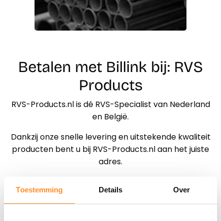
Betalen met Billink bij: RVS
Products
RVS-Products.nl is dé RVS-Specialist van Nederland
en België.
Dankzij onze snelle levering en uitstekende kwaliteit
producten bent u bij RVS-Products.nl aan het juiste
adres.
Al meer dan 15 jaar leveren wij vanuit ons magazijn in
Toestemming
Details
Over
Capelle aan den IJssel aan meer dan 20.000 klanten
in heel Nederland en België RVS producten.