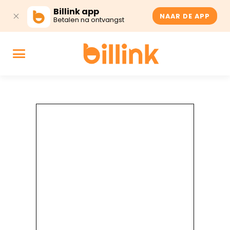
Billink app
NAAR DE APP
Betalen na ontvangst