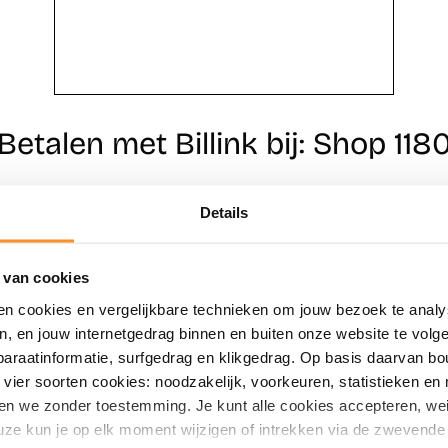
Betalen met Billink bij: Shop 118
Details
Direct shoppen
Naar winkels
 van cookies
en cookies en vergelijkbare technieken om jouw bezoek te analy
en, en jouw internetgedrag binnen en buiten onze website te vol
paraatinformatie, surfgedrag en klikgedrag. Op basis daarvan b
vier soorten cookies: noodzakelijk, voorkeuren, statistieken en 
en we zonder toestemming. Je kunt alle cookies accepteren, weig
ze kun je op elk moment wijzigen of intrekken via de zwevende 