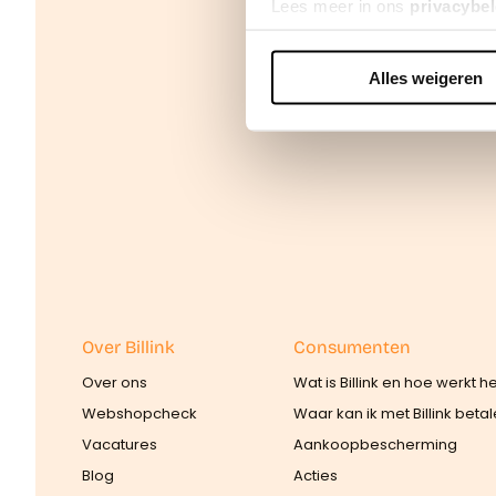
Lees meer in ons
privacybel
Alles weigeren
We werken samen met
42 d
Over Billink
Consumenten
Over ons
Wat is Billink en hoe werkt h
Webshopcheck
Waar kan ik met Billink beta
Vacatures
Aankoopbescherming
Blog
Acties