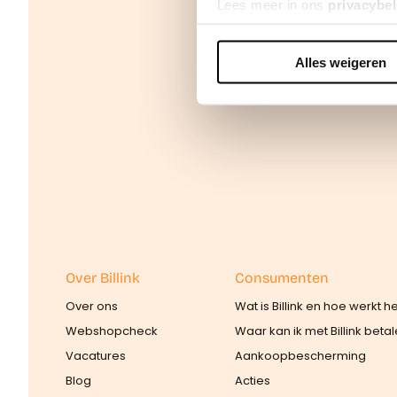
Lees meer in ons
privacybel
Alles weigeren
We werken samen met
42 d
Over Billink
Consumenten
Over ons
Wat is Billink en hoe werkt h
Webshopcheck
Waar kan ik met Billink beta
Vacatures
Aankoopbescherming
Blog
Acties