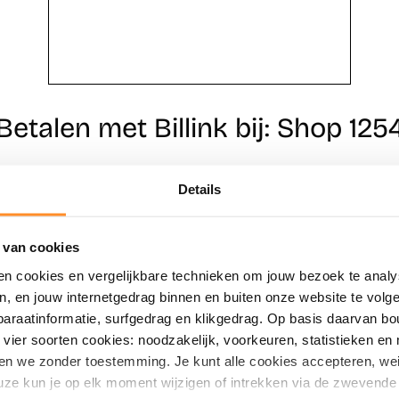
Betalen met Billink bij: Shop 125
Details
Direct shoppen
Naar winkels
 van cookies
en cookies en vergelijkbare technieken om jouw bezoek te analy
en, en jouw internetgedrag binnen en buiten onze website te vol
paraatinformatie, surfgedrag en klikgedrag. Op basis daarvan b
vier soorten cookies: noodzakelijk, voorkeuren, statistieken en 
en we zonder toestemming. Je kunt alle cookies accepteren, weig
ze kun je op elk moment wijzigen of intrekken via de zwevende 