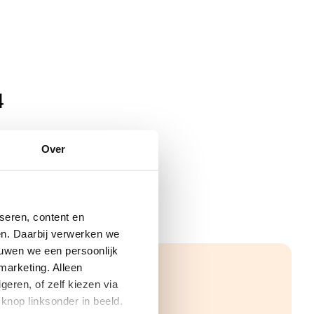
4
Over
seren, content en
gen. Daarbij verwerken we
ouwen we een persoonlijk
marketing. Alleen
eren, of zelf kiezen via
knop linksonder in beeld.