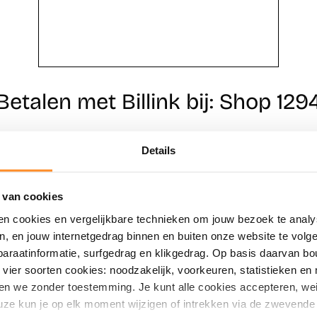
Betalen met Billink bij: Shop 129
Details
Direct shoppen
Naar winkels
 van cookies
en cookies en vergelijkbare technieken om jouw bezoek te analy
en, en jouw internetgedrag binnen en buiten onze website te vol
paraatinformatie, surfgedrag en klikgedrag. Op basis daarvan b
vier soorten cookies: noodzakelijk, voorkeuren, statistieken en 
en we zonder toestemming. Je kunt alle cookies accepteren, weig
ze kun je op elk moment wijzigen of intrekken via de zwevende 