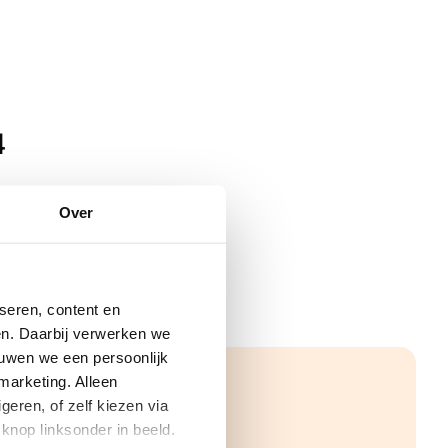
4
Over
seren, content en
gen. Daarbij verwerken we
ouwen we een persoonlijk
marketing. Alleen
eren, of zelf kiezen via
knop linksonder in beeld.