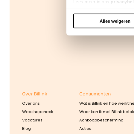
Lees meer in ons
privacybel
Alles weigeren
We werken samen met
42 d
Over Billink
Consumenten
Over ons
Wat is Billink en hoe werkt h
Webshopcheck
Waar kan ik met Billink beta
Vacatures
Aankoopbescherming
Blog
Acties