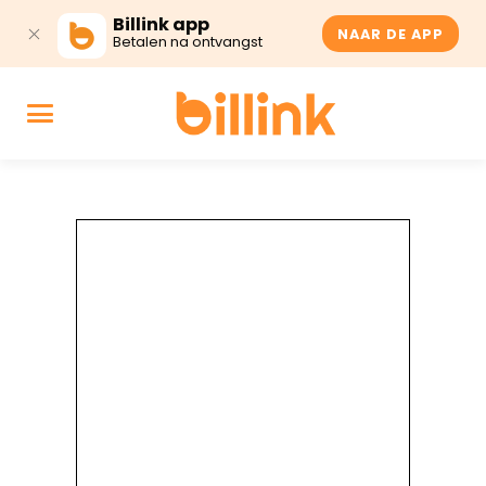
Billink app
NAAR DE APP
Betalen na ontvangst