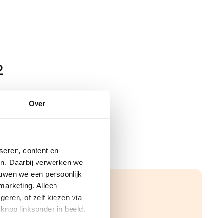
2
Over
seren, content en
gen. Daarbij verwerken we
ouwen we een persoonlijk
marketing. Alleen
eren, of zelf kiezen via
knop linksonder in beeld.