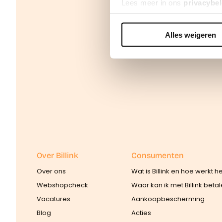
Lees meer in ons
privacybel
Alles weigeren
We werken samen met
42 d
Over Billink
Consumenten
Over ons
Wat is Billink en hoe werkt h
Webshopcheck
Waar kan ik met Billink beta
Vacatures
Aankoopbescherming
Blog
Acties