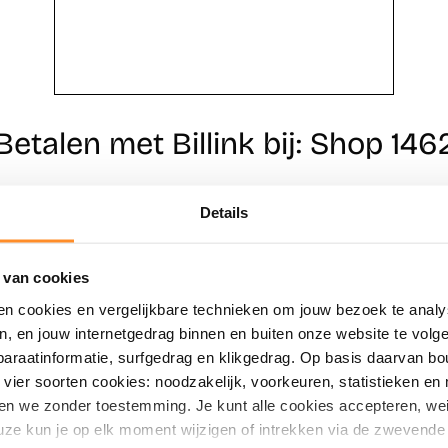
Betalen met Billink bij: Shop 146
Details
Direct shoppen
Naar winkels
 van cookies
en cookies en vergelijkbare technieken om jouw bezoek te analy
en, en jouw internetgedrag binnen en buiten onze website te vol
paraatinformatie, surfgedrag en klikgedrag. Op basis daarvan b
vier soorten cookies: noodzakelijk, voorkeuren, statistieken en 
en we zonder toestemming. Je kunt alle cookies accepteren, weig
ze kun je op elk moment wijzigen of intrekken via de zwevende 