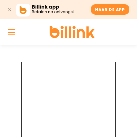
Billink app
NAAR DE APP
Betalen na ontvangst