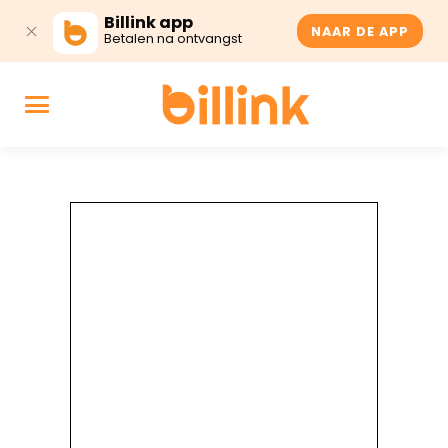
Billink app
NAAR DE APP
Betalen na ontvangst