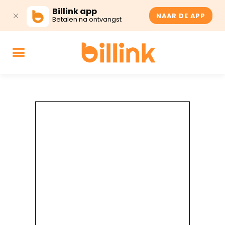
Billink app
NAAR DE APP
Betalen na ontvangst